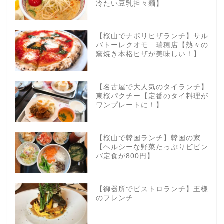
冷たい豆乳担々麺】
【桜山でナポリピザランチ】サル
バトーレクオモ 瑞穂店【熱々の
窯焼き本格ピザが美味しい！】
【名古屋で大人気のタイランチ】
東桜パクチー【定番のタイ料理が
ワンプレートに！】
【桜山で韓国ランチ】韓国の家
【ヘルシーな野菜たっぷりビビン
バ定食が800円】
【御器所でビストロランチ】王様
のフレンチ