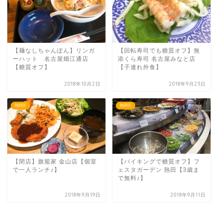
【麺なしちゃんぽん】リンガ
【回転寿司でも糖質オフ】無
ーハット 名古屋畑江通店
添くら寿司 名古屋みなと店
【糖質オフ】
【子連れ外食】
2018年10月2日
2018年9月23日
熱田区
熱田区
【閉店】旗籠家 金山店【個室
【バイキングで糖質オフ】フ
で一人ランチ♪】
ェスタガーデン 熱田【3歳ま
で無料♪】
2018年9月19日
2018年9月11日