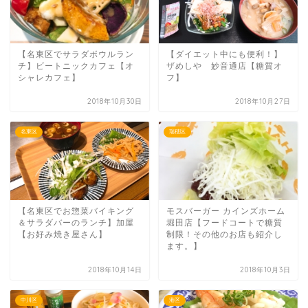
【名東区でサラダボウルラン
【ダイエット中にも便利！】
チ】ビートニックカフェ【オ
ザめしや 妙音通店【糖質オ
シャレカフェ】
フ】
2018年10月30日
2018年10月27日
名東区
瑞穂区
【名東区でお惣菜バイキング
モスバーガー カインズホーム
＆サラダバーのランチ】加屋
堀田店【フードコートで糖質
【お好み焼き屋さん】
制限！その他のお店も紹介し
ます。】
2018年10月14日
2018年10月3日
中川区
港区