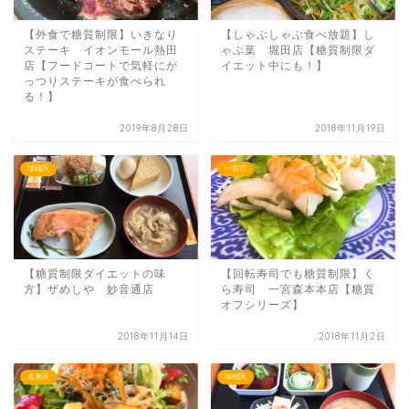
【外食で糖質制限】いきなり
【しゃぶしゃぶ食べ放題】し
ステーキ イオンモール熱田
ゃぶ葉 堀田店【糖質制限ダ
店【フードコートで気軽にが
イエット中にも！】
っつりステーキが食べられ
る！】
2019年8月28日
2018年11月19日
瑞穂区
一宮市
【糖質制限ダイエットの味
【回転寿司でも糖質制限】く
方】ザめしや 妙音通店
ら寿司 一宮森本本店【糖質
オフシリーズ】
2018年11月14日
2018年11月2日
名東区
瑞穂区