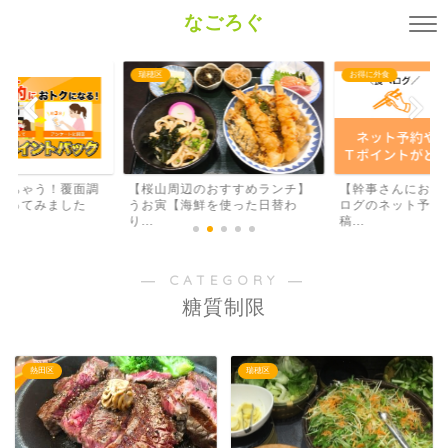
なごろぐ
瑞穂区
お得に外食
しちゃう！覆面調
【桜山周辺のおすすめランチ】
【幹事さんにおす
やってみました
うお寅【海鮮を使った日替わ
ログのネット予約
り...
稿...
― CATEGORY ―
糖質制限
熱田区
瑞穂区