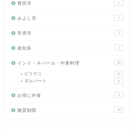
豊田市
1
みよし市
1
常滑市
3
南知多
1
インド・ネパール・中東料理
25
ビリヤニ
15
ダルバート
6
お得に外食
2
糖質制限
18