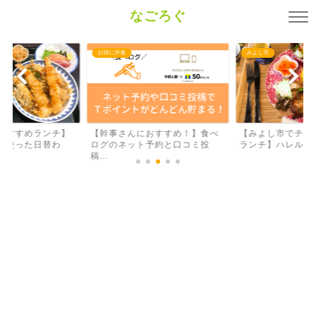
なごろぐ
お得に外食
みよし市
おすすめランチ】
【幹事さんにおすすめ！】食べ
【みよし市でチキ
を使った日替わ
ログのネット予約と口コミ投
ランチ】ハレルゥガ
稿...