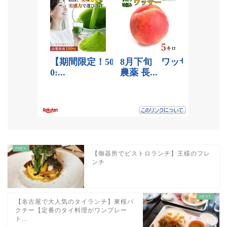
【御器所でビストロランチ】王様のフレ
ンチ
【名古屋で大人気のタイランチ】東桜パ
クチー【定番のタイ料理がワンプレー
ト...