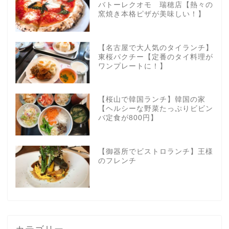
バトーレクオモ 瑞穂店【熱々の
窯焼き本格ピザが美味しい！】
【名古屋で大人気のタイランチ】
東桜パクチー【定番のタイ料理が
ワンプレートに！】
【桜山で韓国ランチ】韓国の家
【ヘルシーな野菜たっぷりビビン
バ定食が800円】
【御器所でビストロランチ】王様
のフレンチ