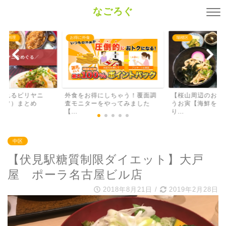
なごろぐ
中東料理
お得に外食
瑞穂区
られるビリヤニ
外食をお得にしちゃう！覆面調
【桜山周辺のおす
ラフ）まとめ
査モニターをやってみました
うお寅【海鮮を使
【...
り...
中区
【伏見駅糖質制限ダイエット】大戸
屋 ポーラ名古屋ビル店
2018年8月21日
/
2019年2月28日