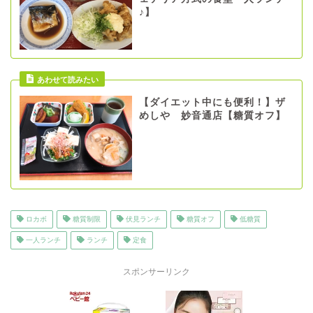
♪】
【ダイエット中にも便利！】ザ
めしや 妙音通店【糖質オフ】
ロカボ
糖質制限
伏見ランチ
糖質オフ
低糖質
一人ランチ
ランチ
定食
スポンサーリンク