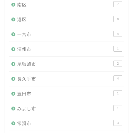
南区
7
港区
8
一宮市
4
清州市
1
尾張旭市
2
長久手市
4
豊田市
1
みよし市
1
常滑市
3