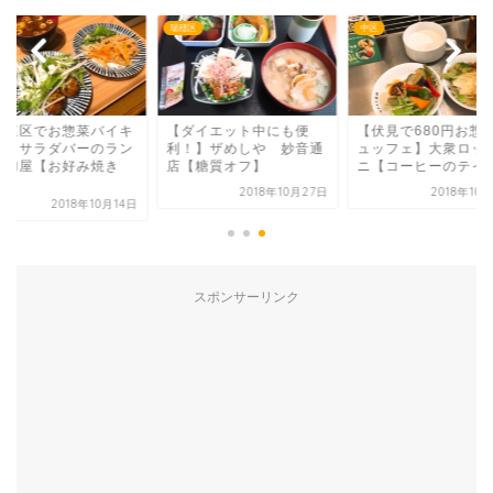
区
瑞穂区
中区
名東区でお惣菜バイキ
【ダイエット中にも便
【伏見で680円お惣
グ＆サラダバーのラン
利！】ザめしや 妙音通
ュッフェ】大衆ロッ
】加屋【お好み焼き
店【糖質オフ】
ニ【コーヒーのテイク.
.
2018年10月27日
2018年10
2018年10月14日
スポンサーリンク