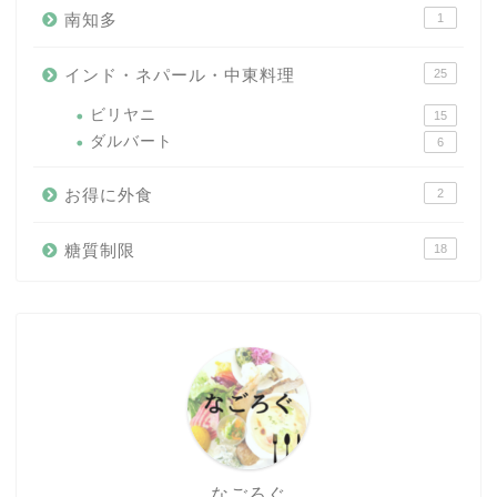
南知多
1
インド・ネパール・中東料理
25
ビリヤニ
15
ダルバート
6
お得に外食
2
糖質制限
18
なごろぐ