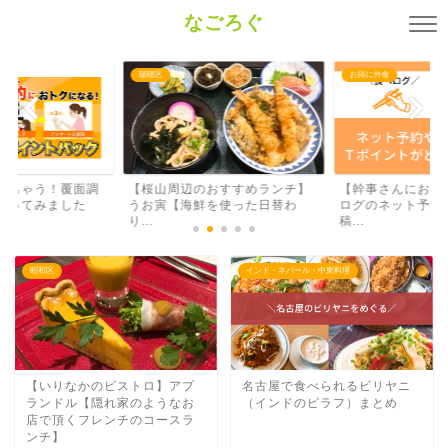
なごろぐ
瑞穂区
お得に外食
み
【桜山周辺のおすすめランチ】
【幹事さんにおすすめ！】食べ
【
うお寅【海鮮を使った日替わ
ログのネット予約と口コミ投
ラ
り...
稿...
昭和区
インド・ネパール・中東料理
【いりなかのビストロ】アプ
名古屋で食べられるビリヤニ
ランドル【隠れ家のようなお
（インドのピラフ）まとめ
店で頂くフレンチのコースラ
ンチ】