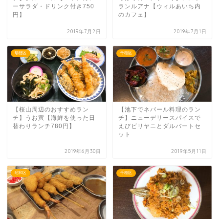
ーサラダ・ドリンク付き750
ランルアナ【ウィルあいち内
円】
のカフェ】
2019年7月2日
2019年7月1日
瑞穂区
千種区
【桜山周辺のおすすめラン
【池下でネパール料理のラン
チ】うお寅【海鮮を使った日
チ】ニューデリースパイスで
替わりランチ780円】
えびビリヤニとダルバートセ
ット
2019年6月30日
2019年5月11日
昭和区
千種区