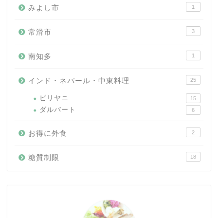
みよし市
1
常滑市
3
南知多
1
インド・ネパール・中東料理
25
ビリヤニ
15
ダルバート
6
お得に外食
2
糖質制限
18