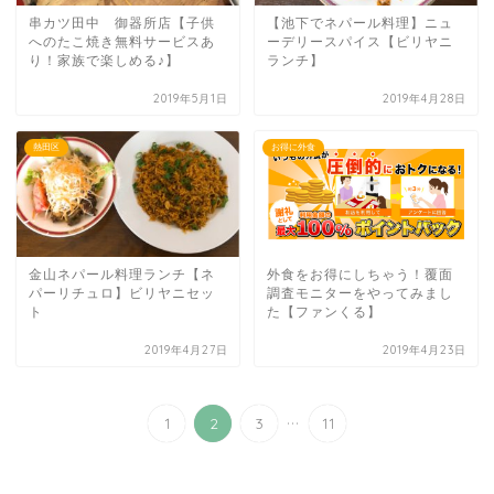
串カツ田中 御器所店【子供
【池下でネパール料理】ニュ
へのたこ焼き無料サービスあ
ーデリースパイス【ビリヤニ
り！家族で楽しめる♪】
ランチ】
2019年5月1日
2019年4月28日
熱田区
お得に外食
金山ネパール料理ランチ【ネ
外食をお得にしちゃう！覆面
パーリチュロ】ビリヤニセッ
調査モニターをやってみまし
ト
た【ファンくる】
2019年4月27日
2019年4月23日
...
1
2
3
11