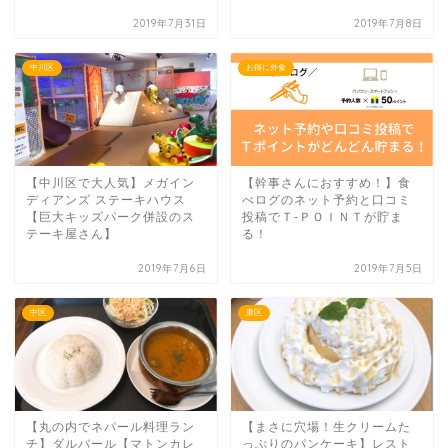
2019年7月31日
2019年7月8日
中川区
お得に外食
【中川区で大人気】メガイン
【幹事さんにおすすめ！】食
ディアンズ ステーキハウス
べログのネット予約と口コミ
【巨大キッズパーク併設のス
投稿でＴ-ＰＯＩＮＴが貯ま
テーキ屋さん】
る！
2019年7月6日
2019年7月5日
中区
東区
【丸の内でネパール料理ラン
【まさに穴場！生クリームた
チ】ダルバール【マトンカレ
っぷりのパンケーキ】レスト