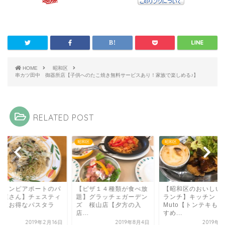
HOME
昭和区
串カツ田中 御器所店【子供へのたこ焼き無料サービスあり！家族で楽しめる♪】
RELATED POST
区
昭和区
昭和区
ピザ１４種類が食べ放
【昭和区のおいしい洋食
【シャンピアポート
】グラッチェガーデン
ランチ】キッチン
スタ屋さん】チェス
 桜山店【夕方の入
Muto【トンテキもおす
ーノ【お得なパスタ
.
すめ...
ン...
2019年8月4日
2019年3月3日
2019年2