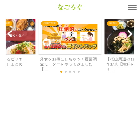
なごろぐ
瑞穂区
お得に外食
しちゃう！覆面調
【桜山周辺のおすすめランチ】
【幹事さんにおす
やってみました
うお寅【海鮮を使った日替わ
ログのネット予約
り...
稿...