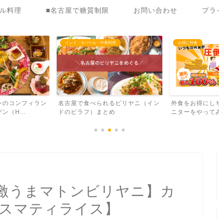
ール料理
■名古屋で糖質制限
お問い合わせ
プラ
理
お得に外食
瑞穂区
るビリヤニ（イン
外食をお得にしちゃう！覆面調査モ
【桜山周辺のお
め
ニターをやってみました【...
寅【海鮮を使った
激うまマトンビリヤニ】カ
バスマティライス】