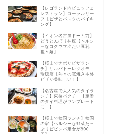
【レゴランド内ビュッフェ
レストラン】コーラルリー
フ【ピザとパスタのバイキ
ング】
【イオン名古屋ドーム前】
どうとんぼり神座【ヘルシ
ーなコクウマ冷たい豆乳
担々麺】
【桜山でナポリピザラン
チ】サルバトーレクオモ
瑞穂店【熱々の窯焼き本格
ピザが美味しい！】
【名古屋で大人気のタイラ
ンチ】東桜パクチー【定番
のタイ料理がワンプレート
に！】
【桜山で韓国ランチ】韓国
の家【ヘルシーな野菜たっ
ぷりビビンバ定食が800