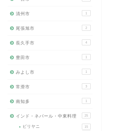
清州市
1
尾張旭市
2
長久手市
4
豊田市
1
みよし市
1
常滑市
3
南知多
1
インド・ネパール・中東料理
25
ビリヤニ
15