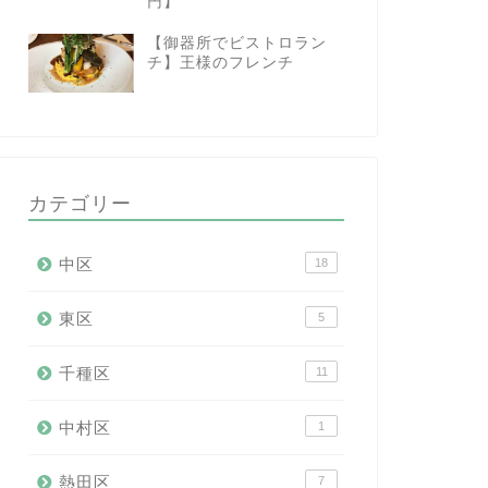
円】
【御器所でビストロラン
チ】王様のフレンチ
カテゴリー
中区
18
東区
5
千種区
11
中村区
1
熱田区
7