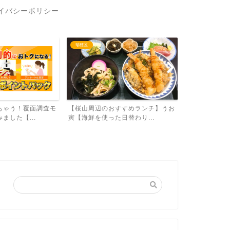
イバシーポリシー
お得に外食
みよし市
すすめランチ】うお
【幹事さんにおすすめ！】食べログ
【みよし市で
日替わり...
のネット予約と口コミ投稿...
チ】ハレルゥガ