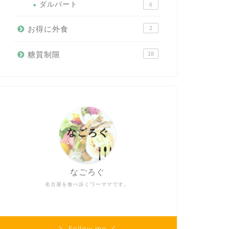
ダルバート
6
お得に外食
2
糖質制限
18
なごろぐ
名古屋を食べ歩くワーママです。
＼ Follow me ／