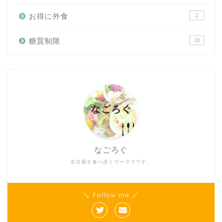
お得に外食
2
糖質制限
18
なごろぐ
名古屋を食べ歩くワーママです。
＼ Follow me ／