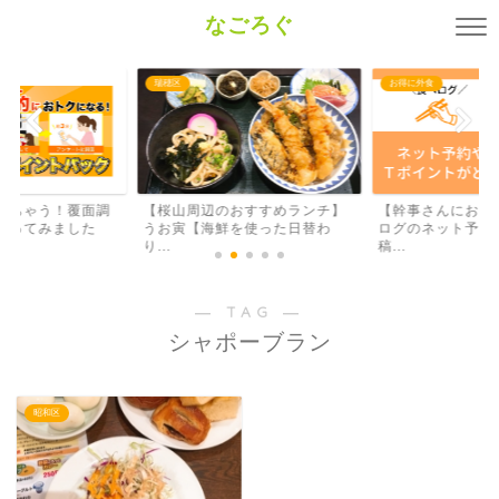
なごろぐ
瑞穂区
お得に外食
しちゃう！覆面調
【桜山周辺のおすすめランチ】
【幹事さんにおす
やってみました
うお寅【海鮮を使った日替わ
ログのネット予約
り...
稿...
― TAG ―
シャポーブラン
昭和区