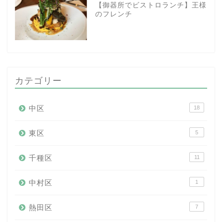
【御器所でビストロランチ】王様
のフレンチ
カテゴリー
中区
18
東区
5
千種区
11
中村区
1
熱田区
7