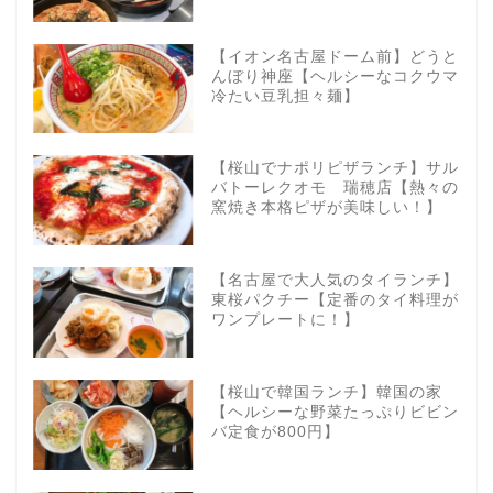
【イオン名古屋ドーム前】どうと
んぼり神座【ヘルシーなコクウマ
冷たい豆乳担々麺】
【桜山でナポリピザランチ】サル
バトーレクオモ 瑞穂店【熱々の
窯焼き本格ピザが美味しい！】
【名古屋で大人気のタイランチ】
東桜パクチー【定番のタイ料理が
ワンプレートに！】
【桜山で韓国ランチ】韓国の家
【ヘルシーな野菜たっぷりビビン
バ定食が800円】