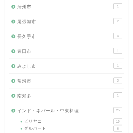
清州市
1
尾張旭市
2
長久手市
4
豊田市
1
みよし市
1
常滑市
3
南知多
1
インド・ネパール・中東料理
25
ビリヤニ
15
ダルバート
6